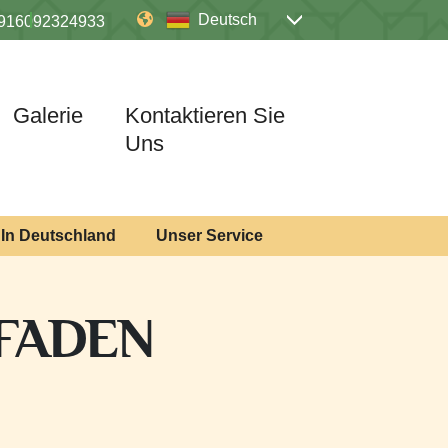
Deutsch
916092324933
Galerie
Kontaktieren Sie
Uns
In Deutschland
Unser Service
TFADEN