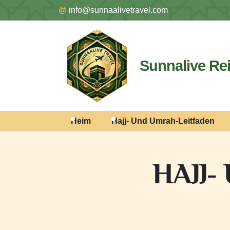
@
info@sunnaalivetravel.com
Sunnalive Re
Heim
Hajj- Und Umrah-Leitfaden
HAJJ-