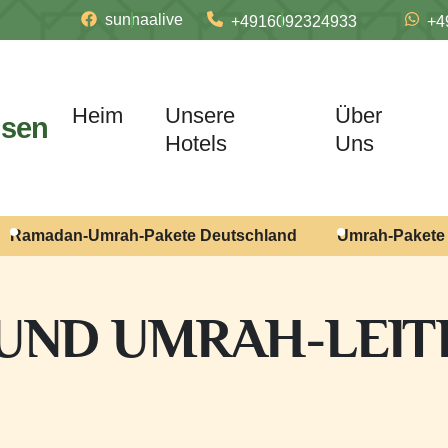
sunnaalive
+4916092324933
+4
Heim
Unsere
Über
isen
Hotels
Uns
Ramadan-Umrah-Pakete Deutschland
Umrah-Pakete 
 UND UMRAH-LEI